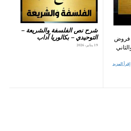
شرح نص الفلسفة والشريعة –
التوحيدي – بكالوريا آداب
ن فروض
19 يناير، 2026
 الاول والثاني
إقرأ المزيد