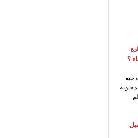
دة
ء ؟
 حية
محبوبة
م
يل