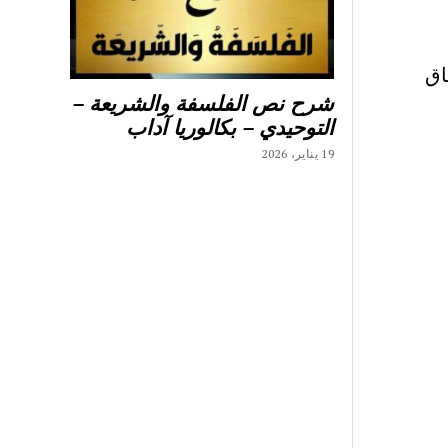
اق
شرح نص الفلسفة والشريعة –
التوحيدي – بكالوريا آداب
19 يناير، 2026