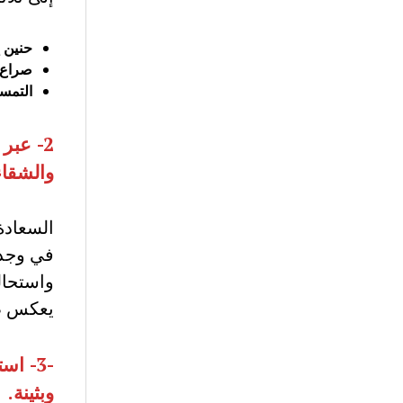
حنين إ
صراع 
التمسك
2-
عبر 
والشقاء
السعادة
في وجدا
واستحالة
يعكس طب
-3-
است
وبثينة
.