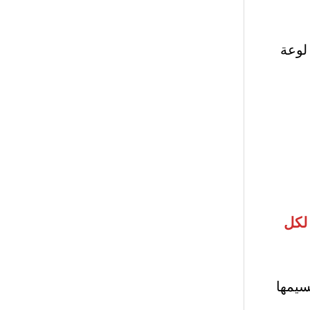
 لوعة
 لكل
سيمها