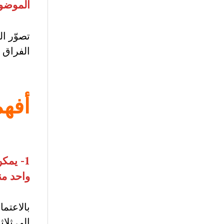
الموضو
تصوّر ال
الفراق 
أفهم
1-
يمكن
واحد من
بالاعتم
إلى ثلاث