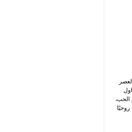
لعصر
اول
 الحب.
وحيًا