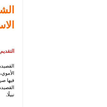
الشر
الاس
التقديم:
القصيدة
الأموي، 
فيها صر
القصيدة 
نبيلًا.