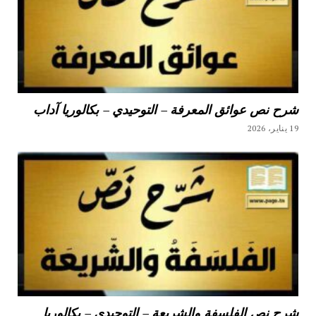
شرح نص عوائق المعرفة – التوحيدي – بكالوريا آداب
19 يناير، 2026
شرح نص الفلسفة والشريعة – التوحيدي – بكالوريا