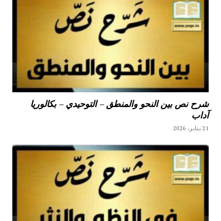
شرح نص بين النحو والمنطق – التوحيدي – بكالوريا
آداب
21 يناير، 2026