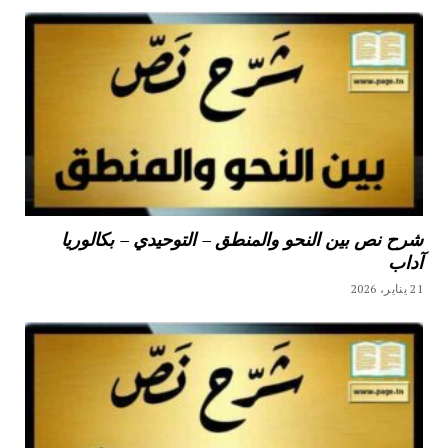
شرح نص بين النحو والمنطق – التوحيدي – بكالوريا
آداب
21 يناير، 2026