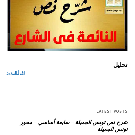
تحليل
إقرأ المزيد
LATEST POSTS
شرح نص تونس الجميلة – سابعة أساسي – محور
تونس الجميلة