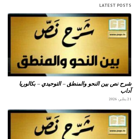
LATEST POSTS
شرح نص بين النحو والمنطق – التوحيدي – بكالوريا
آداب
21 يناير، 2026