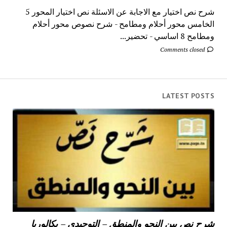
شرح نص اختيار مع الاجابة عن الاسئلة نص اختيار المحور 5
الخامس محور أحلام ومطامح - شرح نصوص محور أحلام
ومطامح 8 اساسي - تحضير...
Comments closed
LATEST POSTS
شرح نص بين النحو والمنطق – التوحيدي – بكالوريا