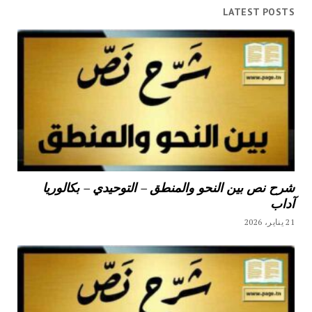
LATEST POSTS
شرح نص بين النحو والمنطق – التوحيدي – بكالوريا
آداب
21 يناير، 2026