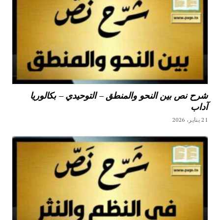
شرح نص بين النحو والمنطق – التوحيدي – بكالوريا
آداب
21 يناير، 2026