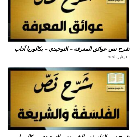
شرح نص عوائق المعرفة – التوحيدي – بكالوريا آداب
19 يناير، 2026
شرح نص الفلسفة والشريعة – التوحيدي – بكالوريا