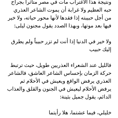
ونتيجة هذا الاغتراب مات في مصر متأثراً بجراح
حبه العظيم ولا غرابة أن يموت الشاعر العذري
من أجل حبيبته إذا فقدها لأنها محور حياته، ولا خير
فيها بعد موتها، وبهذا الصدد يقول مجنون ليلى:‏
ولا خير في الدنيا إذا أنت لم تزر حبيباً ولم يطرق
إليك حبيب‏
فالليل عند الشعراء العذريين طويل، حيث ترتبط
حركة الزمان بإحساس الشاعر العاشق، فالشاعر
العذري يرفض الواقع ويعيش في الأحلام ثم
يرفض الأحلام ليعيش في الجنون والقلق والعذاب
الدائم، يقول جميل بثينة:‏
خليلي، فيما عشتما، هلا رأيتما‏