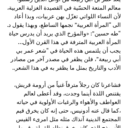
معالم المتعة الحسّية في القصيدة الغزلية العربية،
لأن النساء اللواتي تغزّل بهن عربيات، وبذا أعاد
الى “المرأة العربية” نجمها الساطع، وبهذا يقول د.
“طه حسين”: «والمؤرخ الذي يريد أن يدرس حياة
المرأة العربية المترفة في هذا القرن الأول…
يجب أن يلتمس هذه الحياة في “شعر عمر بي
أبي ربيعة”، فلن يظفر في مصدر آخر من مصادر
الأدب والتاريخ بمثل ما يظفر به في هذا الشعر..
فشاعرنا كان رجلاً مترفاً غنياً من أرومة قريش،
يقتنص اللذة أينما وجدت، وقد أعطى لعالم
العواطف والأهواء والرغبات الأولوية في حياته
،كما قال عنه أدونيس، حتى إنه كان يخرق قيم
المجتمع الدينية آنذاك مثله مثل امرىء القيس
الأنموذج الذي كان يخرق نظام القبيلة وقيمها