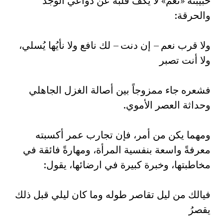
حبيبته «نُعم» لا يكف قلبه عن دواعي الوجد
والحرقة:‏
ولا قرب نعم – إن دنت – لك نافع ولا نأيُها يُسلي،
ولا أنت تصبر‏
فشعره جاء ممزوجاً بين أصالة الغزل الجاهلي
وحداثة العصر الأموي.‏
ومهما يكن من أمر، فإن تجارب عمر أكسبته
معرفةً واسعة بنفسية المرأة، ومهارةً فائقة في
مخاطبتها، وخبرة كبيرة في ارضائها، يقول:‏
فيالك من ليل تقاصر طوله وما كان ليلي قبل ذلك
يقصرُ‏