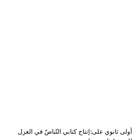
أولى ثانوي على:إنتاج كتابي التّناصّ في الغزل