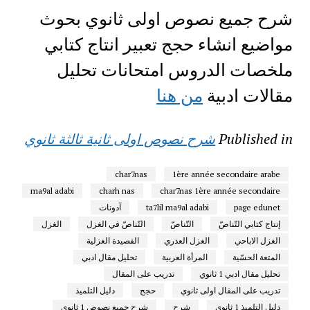
شرح جميع نصوص اولى ثانوي بحوث
مواضيع انشاء حجج تعبير انتاج كتابي
ملخصات الدروس امتحانات تحليل
مقالات ادبية
من هنا
Published in
شرح نصوص اولى ثانية ثالثة ثانوي
char7nas
1ère année secondaire arabe
ma9al adabi
charh nas
char7nas 1ère année secondaire
page edunet
ta7lil ma9al adabi
آدونات
إنتاج كتابي التّناصّ
التّناصّ
التّناصّ في الغزل
الغزل
الغزل الاباحي
الغزل العذري
القصيدة الغزلية
المتعة الحسّية
المرأة العربية
تحليل مقال ادبي
تحليل مقال ادبي 1 ثانوي
تدريب على المقال
تدريب على المقال اولى ثانوي
حجج
دليل التلميذ
دليل التلميذ 1 ثانوي
شرح
شرح جميع نصوص 1 ثانوي