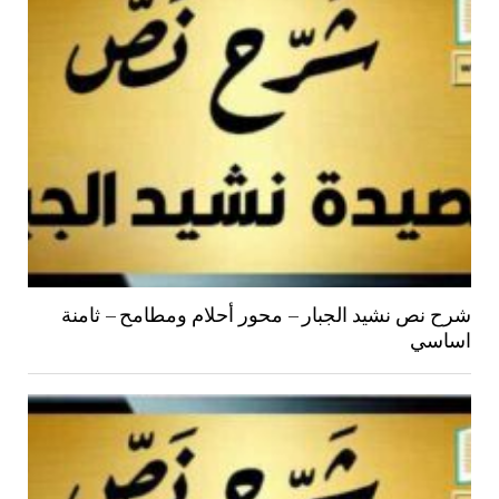
شرح نص نشيد الجبار – محور أحلام ومطامح – ثامنة
اساسي