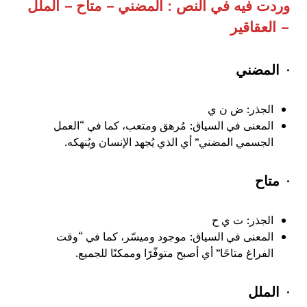
وردت فيه في النص : المضني – متاح – الملل
– العقاقير
·
المضني
الجذر: ض ن ي
المعنى في السياق: مُرهق ومتعب، كما في “العمل
الجسمي المضني” أي الذي يُجهد الإنسان ويُنهكه.
·
متاح
الجذر: ت ي ح
المعنى في السياق: موجود وميسّر، كما في “وقت
الفراغ متاحًا” أي أصبح متوفّرًا وممكنًا للجميع.
·
الملل