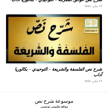
19 يناير، 2026
شرح نص الفلسفة والشريعة – التوحيدي – بكالوريا
آداب
19 يناير، 2026
موسوعة شرح نص
موقع تعليمي تونسي