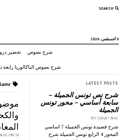
SEARCH
9 أغسطس، 2026
شرح نصوص
تحضير دروس
شرح نصوص الباكالوريا رابعة ثان
LATEST POSTS
Posts tagged as “hojaj 7awla 5amr”
شرح نص تونس الجميلة –
موضوع
سابعة أساسي – محور تونس
الجميلة
والكح
BY CHAR7 NAS
المعاصر 9
شرح قصيدة تونس الجميلة 7 اساسي
المحور 4 الرابع تونس الجميلة شرح
 CHAR7 NAS ON 18