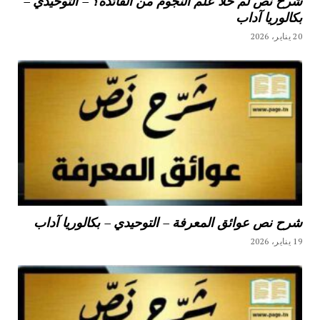
شرح نص لم خلا علم النجوم من الفائدة؟ – التوحيدي –
بكالوريا آداب
20 يناير، 2026
شرح نص عوائق المعرفة – التوحيدي – بكالوريا آداب
19 يناير، 2026