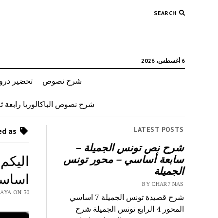
SEARCH
6 أغسطس، 2026
شرح نصوص
تحضير دروس
شرح نصوص الباكالوريا رابعة ثان
LATEST POSTS
Posts tagged as “مصر في عهد الفراعنة”
شرح نص تونس الجميلة –
سابعة أساسي – محور تونس
الجميلة
اساس
BY CHAR7 NAS
AS 9RAYA ON 30
شرح قصيدة تونس الجميلة 7 اساسي
المحور 4 الرابع تونس الجميلة شرح