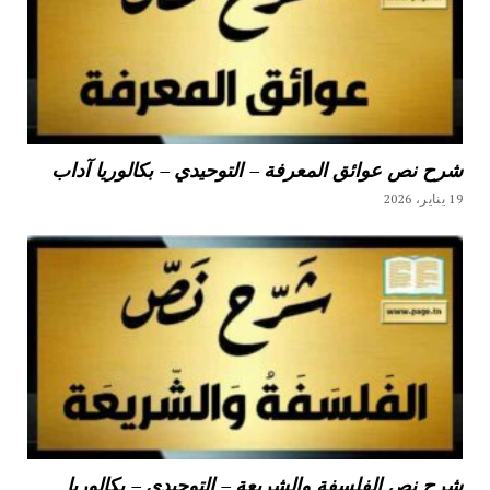
شرح نص عوائق المعرفة – التوحيدي – بكالوريا آداب
19 يناير، 2026
شرح نص الفلسفة والشريعة – التوحيدي – بكالوريا