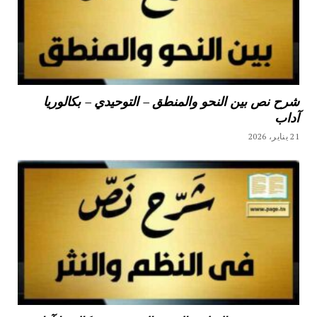
شرح نص بين النحو والمنطق – التوحيدي – بكالوريا
آداب
21 يناير، 2026