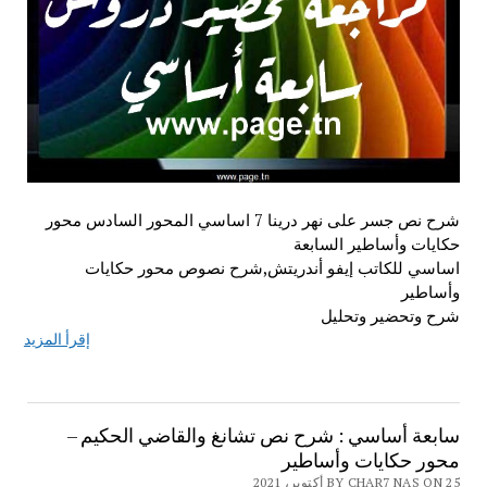
شرح نص جسر على نهر درينا 7 اساسي المحور السادس محور
حكايات وأساطير السابعة
اساسي للكاتب إيفو أندريتش,شرح نصوص محور حكايات
وأساطير
شرح وتحضير وتحليل
إقرأ المزيد
سابعة أساسي : شرح نص تشانغ والقاضي الحكيم –
محور حكايات وأساطير
BY CHAR7 NAS ON 25 أكتوبر، 2021