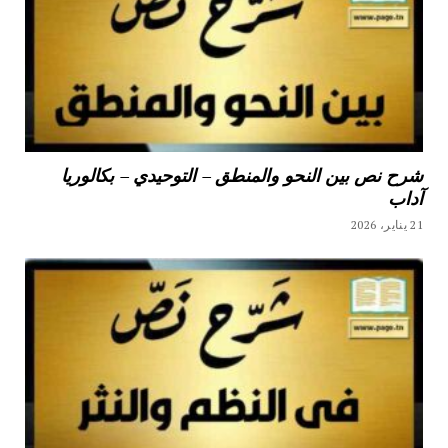
شرح نص بين النحو والمنطق – التوحيدي – بكالوريا
آداب
21 يناير، 2026