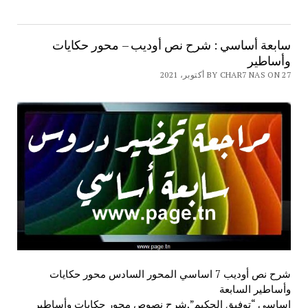
سابعة أساسي : شرح نص أوديب – محور حكايات
وأساطير
BY CHAR7 NAS ON 27 أكتوبر، 2021
شرح نص أوديب 7 اساسي المحور السادس محور حكايات
وأساطير السابعة
اساسي “توفيق الحكيم”,شرح نصوص محور حكايات وأساطير