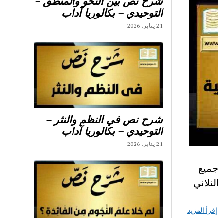
شرح نص بين النحو والمنطق –
التوحيدي – بكالوريا آداب
21 يناير، 2026
شرح نص في النظم والنثر –
التوحيدي – بكالوريا آداب
21 يناير، 2026
ي : اليكم جميع
اعدادي الثلاثي
إقرأ المزيد