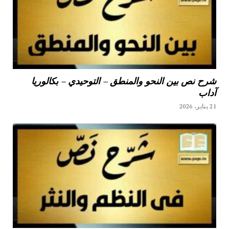
شرح نص بين النحو والمنطق – التوحيدي – بكالوريا
آداب
21 يناير، 2026