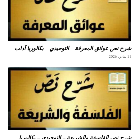
شرح نص عوائق المعرفة – التوحيدي – بكالوريا آداب
19 يناير، 2026
شرح نص الفلسفة والشريعة – التوحيدي – بكالوريا