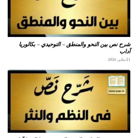
شرح نص بين النحو والمنطق – التوحيدي – بكالوريا
آداب
21 يناير، 2026