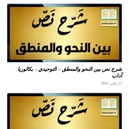
شرح نص بين النحو والمنطق – التوحيدي – بكالوريا
آداب
21 يناير، 2026