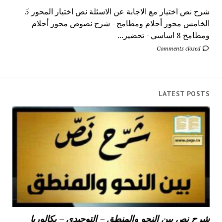
شرح نص اختيار مع الاجابة عن الاسئلة نص اختيار المحور 5
الخامس محور أحلام ومطامح - شرح نصوص محور أحلام
ومطامح 8 اساسي - تحضير...
Comments closed
LATEST POSTS
شرح نص بين النحو والمنطق – التوحيدي – بكالوريا