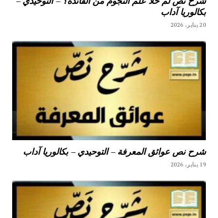
شرح نص لم خلا علم النجوم من الفائدة؟ – التوحيدي –
بكالوريا آداب
20 يناير، 2026
شرح نص عوائق المعرفة – التوحيدي – بكالوريا آداب
19 يناير، 2026