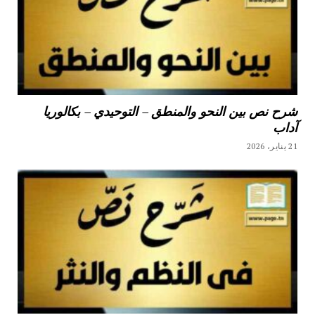
شرح نص بين النحو والمنطق – التوحيدي – بكالوريا
آداب
21 يناير، 2026