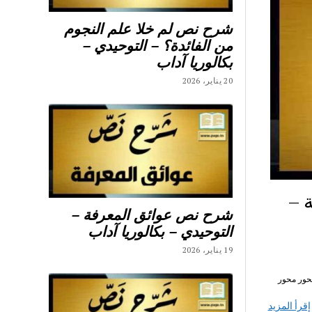
شرح نص لم خلا علم النجوم
من الفائدة؟ – التوحيدي –
بكالوريا آداب
20 يناير، 2026
 –
شرح نص عوائق المعرفة –
التوحيدي – بكالوريا آداب
19 يناير، 2026
ص محور محور
إقرأ المزيد