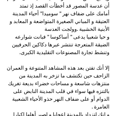
أن عدسة المصور قد أخطأت القصد إذ تمتد
أمامك على ضفاف نهر ” سوميدا” أحياء المدينة
العتيقة و المباني الصغيرة المتواضعة و المعابد و
الأبنية الخشبية .وولجت العدسة
و حيا شعبيا يدعى ” أساكوسا ” فبانت شوارعه
الضيقة المتعرجة تنتشر عبرها دكاكين الحرفيين
وتنشط تجارة المصنوعات التقليدية الكبرى.
إلا أنك تفتن بعد هذه المشاهد المتنوعة و العمران
الزاحف حين تكتشف ما تزخر به المدينة من
منتزهات شاسعة و مساحات خضراء بديعة تغريك
بالتنزه فيها سواء في قلب المدينة النابض على
الدوام أو على ضفاف النهر حذو الأحياء الشعبية
العامرة .
و إنك لتزداد بالمدينة إعجابا و لصبر أهلها إكبارا