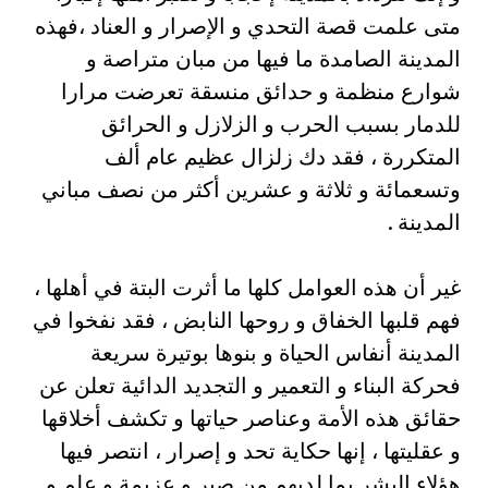
متى علمت قصة التحدي و الإصرار و العناد ،فهذه
المدينة الصامدة ما فيها من مبان متراصة و
شوارع منظمة و حدائق منسقة تعرضت مرارا
للدمار بسبب الحرب و الزلازل و الحرائق
المتكررة ، فقد دك زلزال عظيم عام ألف
وتسعمائة و ثلاثة و عشرين أكثر من نصف مباني
المدينة .
غير أن هذه العوامل كلها ما أثرت البتة في أهلها ،
فهم قلبها الخفاق و روحها النابض ، فقد نفخوا في
المدينة أنفاس الحياة و بنوها بوتيرة سريعة
فحركة البناء و التعمير و التجديد الدائية تعلن عن
حقائق هذه الأمة وعناصر حياتها و تكشف أخلاقها
و عقليتها ، إنها حكاية تحد و إصرار ، انتصر فيها
هؤلاء البشر بما لديهم من صبر و عزيمة و علم و