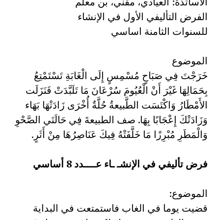
الاساتذة: العيادي، مقني، بن معلم
الفرض التأليفي الأول في الإنشاء
للسنوات الثامنة اساسي
الموضوع
خَرَجْتَ فِي صَبَاحٍ مُسْمِسٍ إِلَى الْغَابَةِ تَسْتَمْتِعُ
بِحَمَالِهَا غَيْرَ أَنْ الْعُيُومَ سُرْعَانَ مَا تَلَبَّدَتْ فَنَزَلَت
الأَمْطَارُ وَاكْتَسَت الطَّبيعةُ حُلَّةٌ أُخْرَى زَادَتْهَا بَهَاء
وَزَادَتْكَ إِعْجَابًا بِهَا. صف الطبيعةَ فِي حَالَتَي الصَّحْوِ
وَالْمَطَرِ مُبْرِزًا مَا خَلَّفَتْهُ فِيكَ عَنَاصِرُهَا مِنْ أَثَرٍ.
فرض تأليفي في الإنشـ ـاء عــــدد 8 أساسي
الموضوع:
قضيت يوما في الغاب فاستمتعت في البداية