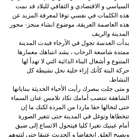
السياسي و الاقتصادي و الثقافي للبلاد قد نمت
هذه الكلمات في نفسي توقا لمعرفة المزيد عن
هذه العاصمة العريقة. موضوع انشاء منجز- محور
المدينة والريف
بدأت العدسة تجول في الأرجاء فبدت المدينة
ممتدة شاسعة الرحاب ، يشد انتباهك معمارها
المتنوع و أشغال البناء الذائبة التي لا تهدأ لها
حركة البتة كأنك إزاء خلية نحل نشيطة كل
النشاط.
و متى جلت ببصرك رأيت الأحياء الحديثة ببناياتها
الشاهقة تنتصب أمامك تكاد تلامس عنان السماء
حتى لتخالها حقا ماردا من المردة لكنك ما إن
تتخطاها وتوغل في المدينة حتى تتغير الصورة
أمام عينيك تغيرا كليا فيتحول الاتساع إلى ضيق
ويصبح العلق انخفاضا و الحديث عتيقا حتى لتتوهم