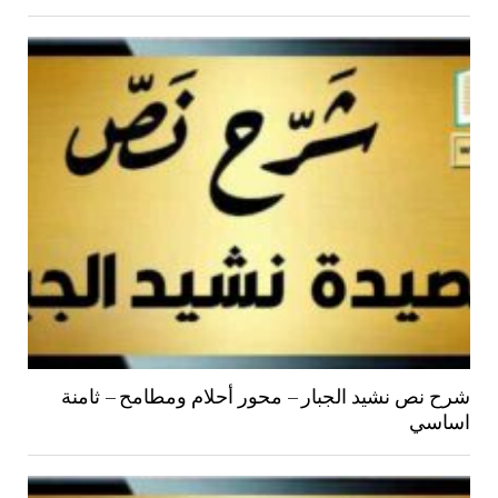
شرح نص نشيد الجبار – محور أحلام ومطامح – ثامنة
اساسي