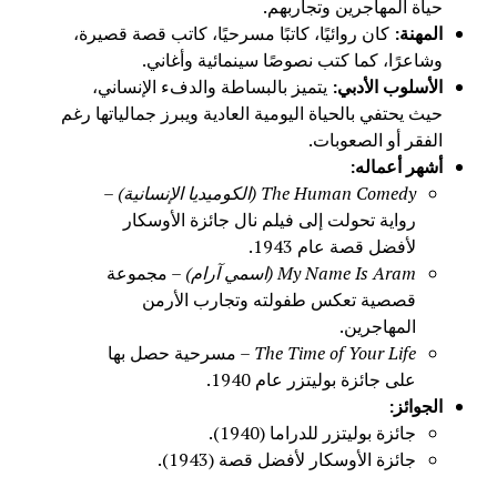
حياة المهاجرين وتجاربهم.
المهنة
:
كان روائيًا، كاتبًا مسرحيًا، كاتب قصة قصيرة،
وشاعرًا، كما كتب نصوصًا سينمائية وأغاني.
الأسلوب الأدبي
:
يتميز بالبساطة والدفء الإنساني،
حيث يحتفي بالحياة اليومية العادية ويبرز جمالياتها رغم
الفقر أو الصعوبات.
أشهر أعماله
:
The Human Comedy (الكوميديا الإنسانية)
–
رواية تحولت إلى فيلم نال جائزة الأوسكار
لأفضل قصة عام 1943.
My Name Is Aram (اسمي آرام)
– مجموعة
قصصية تعكس طفولته وتجارب الأرمن
المهاجرين.
The Time of Your Life
– مسرحية حصل بها
على جائزة بوليتزر عام 1940.
الجوائز
:
جائزة بوليتزر للدراما (1940).
جائزة الأوسكار لأفضل قصة (1943).