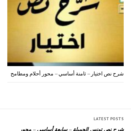
شرح نص اختيار – ثامنة أساسي – محور أحلام ومطامح
LATEST POSTS
شرح نص تونس الجميلة – سابعة أساسي – محور