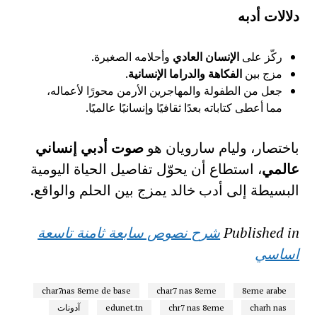
دلالات أدبه
ركّز على
الإنسان العادي
وأحلامه الصغيرة.
مزج بين
الفكاهة والدراما الإنسانية
.
جعل من الطفولة والمهاجرين الأرمن محورًا لأعماله،
مما أعطى كتاباته بعدًا ثقافيًا وإنسانيًا عالميًا.
باختصار، وليام سارويان هو
صوت أدبي إنساني
عالمي
، استطاع أن يحوّل تفاصيل الحياة اليومية
البسيطة إلى أدب خالد يمزج بين الحلم والواقع.
Published in
شرح نصوص سابعة ثامنة تاسعة
اساسي
char7nas 8eme de base
char7 nas 8eme
8eme arabe
charh nas
chr7 nas 8eme
edunet.tn
آدونات