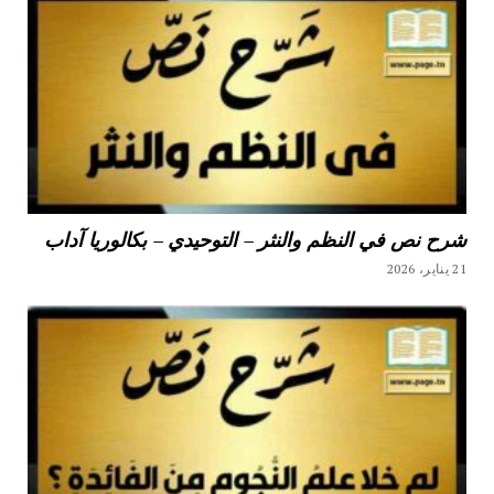
شرح نص في النظم والنثر – التوحيدي – بكالوريا آداب
21 يناير، 2026