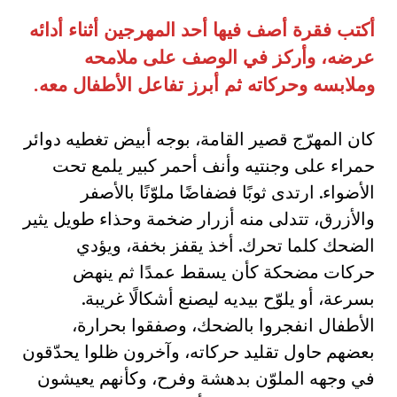
أكتب فقرة أصف فيها أحد المهرجين أثناء أدائه
عرضه، وأركز في الوصف على ملامحه
وملابسه وحركاته ثم أبرز تفاعل الأطفال معه
.
كان المهرّج قصير القامة، بوجه أبيض تغطيه دوائر
حمراء على وجنتيه وأنف أحمر كبير يلمع تحت
الأضواء. ارتدى ثوبًا فضفاضًا ملوّنًا بالأصفر
والأزرق، تتدلى منه أزرار ضخمة وحذاء طويل يثير
الضحك كلما تحرك. أخذ يقفز بخفة، ويؤدي
حركات مضحكة كأن يسقط عمدًا ثم ينهض
بسرعة، أو يلوّح بيديه ليصنع أشكالًا غريبة.
الأطفال انفجروا بالضحك، وصفقوا بحرارة،
بعضهم حاول تقليد حركاته، وآخرون ظلوا يحدّقون
في وجهه الملوّن بدهشة وفرح، وكأنهم يعيشون