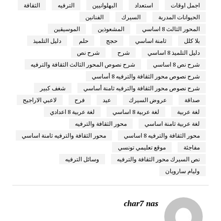
اجمل اوقات
استعداد
البهلوانيين
الترفيه
الثقافة
الحيوانات المدربة
السيرك
الفنانين
المحور الثالث 8 اساسي
المشعوذين
الموسيقين
بلا كلل
ثامنة اساسي
حجج
حلم
دليل التلميذ
دليل التلميذ 8 اساسي
شرح
شرح نص
شرح نص 8 اساسي
شرح نصوص المحور الثالث الثقافة والترفيه
شرح نصوص محور الثقافة والترفيه 8 أساسي
شرح نصوص محور الثقافة والترفيه ثامنة أساسي
شغف كبير
صداقة
عروض السيرك
عيد
فرح
لاعبي الاراجيح
لغة عربية
لغة عربية 8 اساسي
لغة عربية 8 اعدادي
لغة عربية ثامنة اساسي
محور الثقافة والترفيه
محور الثقافة والترفيه 8 اساسي
محور الثقافة والترفيه ثامنة اساسي
مفاجئة
موقع تعليمي تونسي
نص السيرك محور الثقافة والترفيه
وسائل الترفيه
وليام سارويان
char7 nas