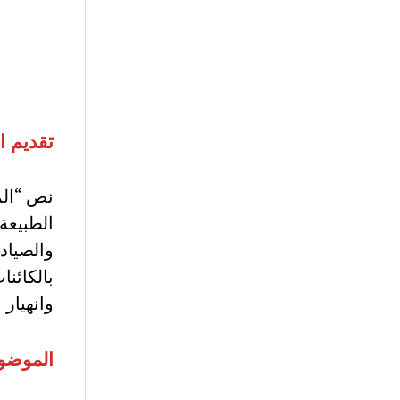
تقديم ا
نص “الم
الطبيعة
والصيادي
بالكائن
وانهيار 
الموضو