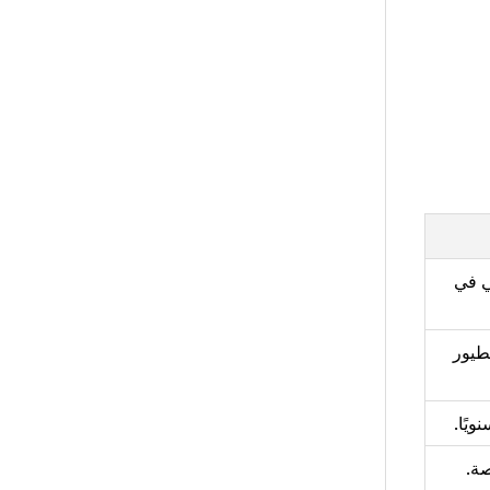
ي في
طيور
يًا.
صة.