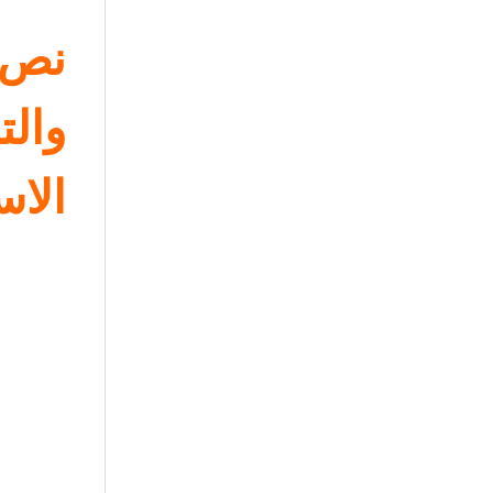
نص
والت
الاس