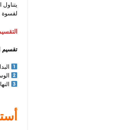
يتناول 
لقسوة ا
التقسيم
تقسيم ال
البدا
الوس
النها
أست