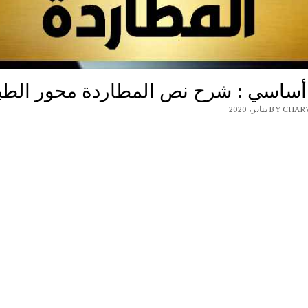
 أساسي : شرح نص المطاردة محور الطب
B يناير، 2020