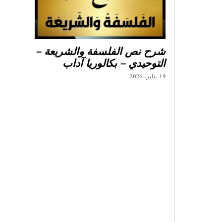
شرح نص الفلسفة والشريعة –
التوحيدي – بكالوريا آداب
19 يناير، 2026