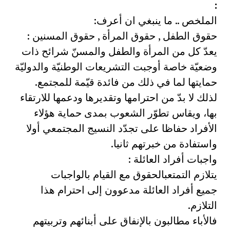
:
الملخص .. ما ينبغي ان أعرف:
حقوق الطفل , حقوق المرأة , حقوق المسنين :
يعدّ كل من المرأة والطفل والمسنّ شرائح ذات
وضعيّة خاصة أوجبت التشريعات الوطنيّة والدوليّة
حمايتها لما في ذلك من فائدة قيّمة للمجتمع.
لذلك لا بدّ من احترامها وتقديرها ودعمها للارتقاء
بها، ويقاس تطوّر الشعوب بمدى حماية هؤلاء
الأفراد حفاظا على تجدّد النسيج المجتمعي أولا
واستفادة من خبرتهم ثانيا.
واجبات أفراد العائلة :
يتلازم التمتعبالحقوق مع القيام بالواجبات
جميع أفراد العائلة مدعوون إلى احترام هذا
التلازم.
فالأباء مطالبون بالإنفاق على أبنائهم وتربيتهم