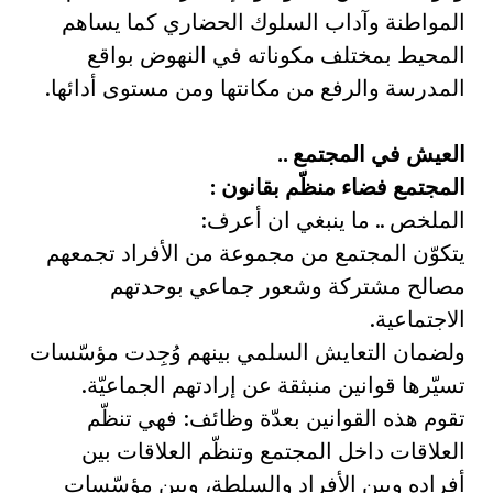
المواطنة وآداب السلوك الحضاري كما يساهم
المحيط بمختلف مكوناته في النهوض بواقع
المدرسة والرفع من مكانتها ومن مستوى أدائها.
العيش في المجتمع ..
المجتمع فضاء منظّم بقانون :
الملخص .. ما ينبغي ان أعرف:
يتكوّن المجتمع من مجموعة من الأفراد تجمعهم
مصالح مشتركة وشعور جماعي بوحدتهم
الاجتماعية.
ولضمان التعايش السلمي بينهم وُجِدت مؤسّسات
تسيّرها قوانين منبثقة عن إرادتهم الجماعيّة.
تقوم هذه القوانين بعدّة وظائف: فهي تنظّم
العلاقات داخل المجتمع وتنظّم العلاقات بين
أفراده وبين الأفراد والسلطة، وبين مؤسّسات