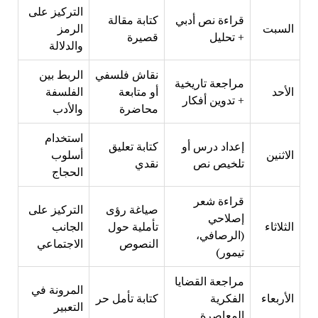
التركيز على
قراءة نص أدبي
كتابة مقالة
السبت
الرمز
+ تحليل
قصيرة
والدلالة
نقاش فلسفي
الربط بين
مراجعة تاريخية
الأحد
أو متابعة
الفلسفة
+ تدوين أفكار
محاضرة
والأدب
استخدام
إعداد درس أو
كتابة تعليق
الاثنين
أسلوب
تلخيص نص
نقدي
الحجاج
قراءة شعر
صياغة رؤى
التركيز على
إصلاحي
الثلاثاء
تأملية حول
الجانب
(الرصافي،
النصوص
الاجتماعي
تيمور)
مراجعة القضايا
المرونة في
الأربعاء
الفكرية
كتابة تأمل حر
التعبير
المعاصرة