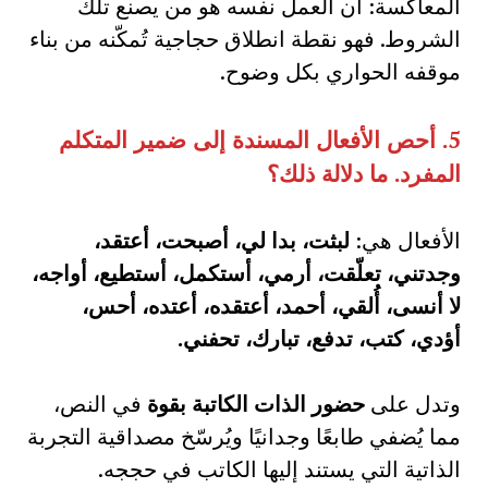
المعاكسة: أن العمل نفسه هو من يصنع تلك
الشروط. فهو نقطة انطلاق حجاجية تُمكّنه من بناء
موقفه الحواري بكل وضوح.
5.
أحص الأفعال المسندة إلى ضمير المتكلم
المفرد
.
ما دلالة ذلك؟
الأفعال هي:
لبثت، بدا لي، أصبحت، أعتقد،
وجدتني، تعلّقت، أرمي، أستكمل، أستطيع، أواجه،
لا أنسى، أُلقي، أحمد، أعتقده، أعتده، أحس،
أؤدي، كتب، تدفع، تبارك، تحفني.
وتدل على
حضور الذات الكاتبة بقوة
في النص،
مما يُضفي طابعًا وجدانيًا ويُرسّخ مصداقية التجربة
الذاتية التي يستند إليها الكاتب في حججه.