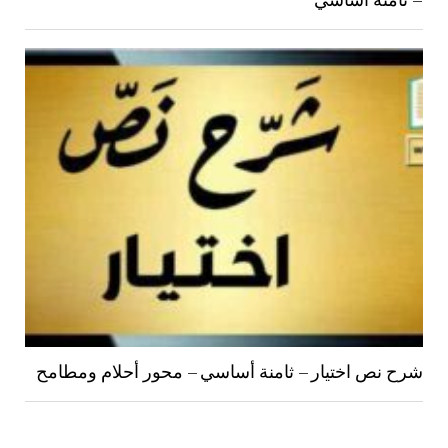
شرح نص اختيار – ثامنة أساسي – محور أحلام ومطامح